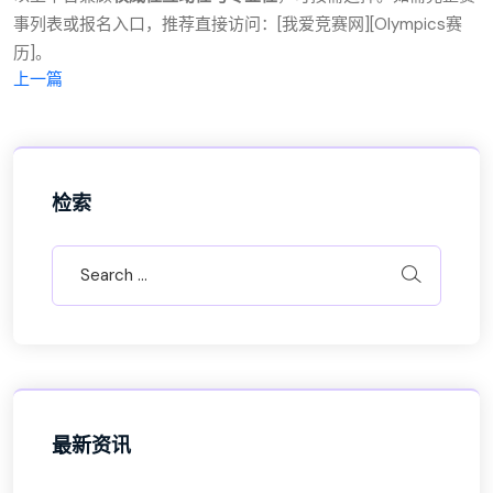
事列表或报名入口，推荐直接访问：[我爱竞赛网][Olympics赛
历]。
上一篇
检索
最新资讯