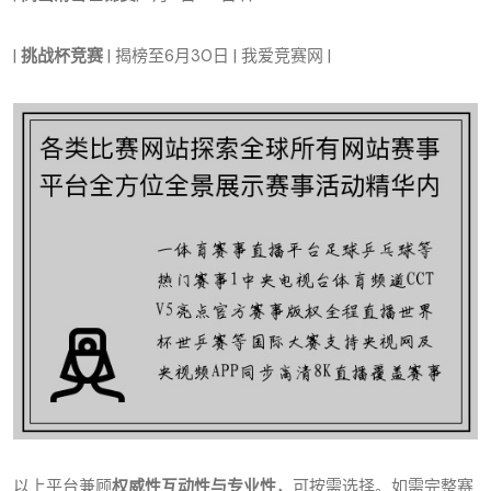
|
挑战杯竞赛
| 揭榜至6月30日 | 我爱竞赛网 |
以上平台兼顾
权威性互动性与专业性
，可按需选择。如需完整赛