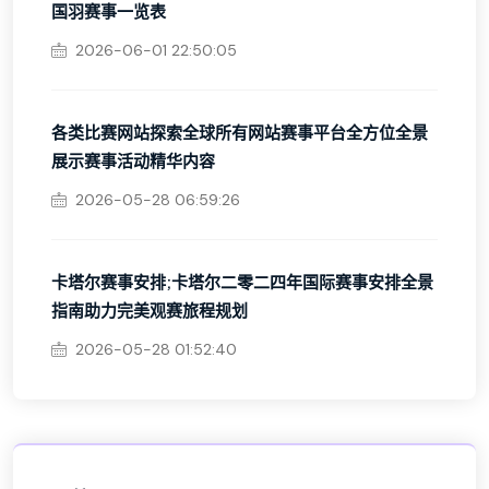
国羽赛事一览表
2026-06-01 22:50:05
各类比赛网站探索全球所有网站赛事平台全方位全景
展示赛事活动精华内容
2026-05-28 06:59:26
卡塔尔赛事安排;卡塔尔二零二四年国际赛事安排全景
指南助力完美观赛旅程规划
2026-05-28 01:52:40