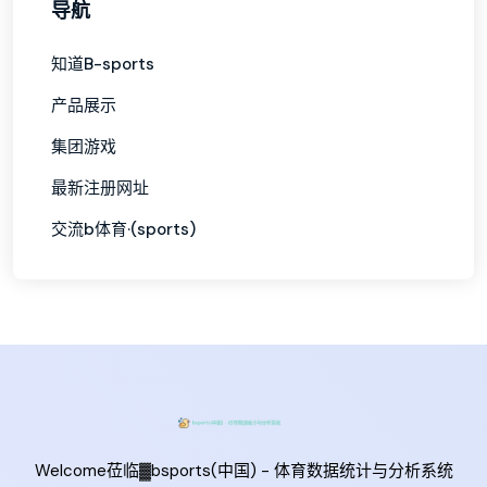
导航
知道B-sports
产品展示
集团游戏
最新注册网址
交流b体育·(sports)
Welcome莅临▓bsports(中国) - 体育数据统计与分析系统