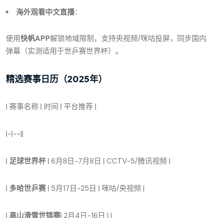
海外观看中文直播
：
使用
快帆APP
解锁地域限制，支持央视频/咪咕投屏，同步国内
弹幕（实测适用于世乒赛世界杯）。
精选赛事日历（2025年）
| 赛事名称 | 时间 | 平台推荐 |
|-|--||
|
足球世界杯
| 6月8日-7月8日 | CCTV-5/腾讯视频 |
|
多哈世乒赛
| 5月17日-25日 | 咪咕/央视频 |
|
高山滑雪世锦赛
| 2月4日-16日 | |