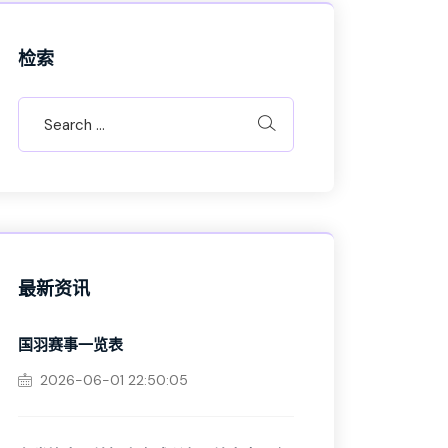
检索
最新资讯
国羽赛事一览表
2026-06-01 22:50:05