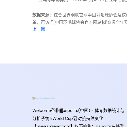
数据来源
：综合世界羽联官网中国羽毛球协会及权
单，可访问[中国羽毛球协会官方网站]或查阅全年
上一篇
Welcome莅临▓bsports(中国) - 体育数据统计与
分析系统⭐World Cup🏆对抗持续变化
【www.shzeng.com】以下简称：bsports在线登