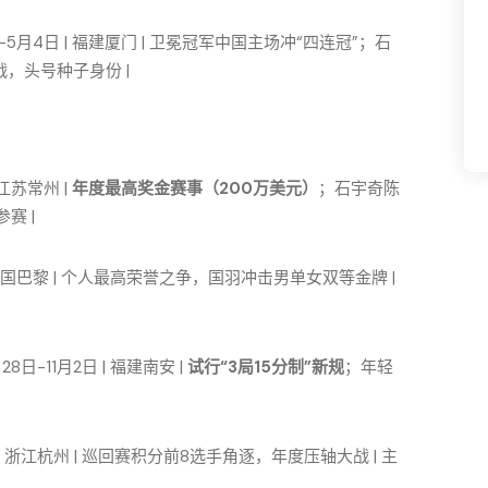
日-5月4日 | 福建厦门 | 卫冕冠军中国主场冲“四连冠”；石
，头号种子身份 |
| 江苏常州 |
年度最高奖金赛事（200万美元）
；石宇奇陈
赛 |
日 | 法国巴黎 | 个人最高荣誉之争，国羽冲击男单女双等金牌 |
28日-11月2日 | 福建南安 |
试行“3局15分制”新规
；年轻
4日 | 浙江杭州 | 巡回赛积分前8选手角逐，年度压轴大战 | 主