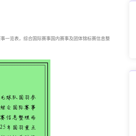
赛事一览表，综合国际赛事国内赛事及团体锦标赛信息整