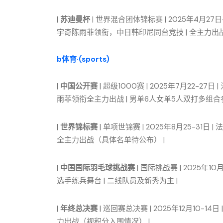
|
苏迪曼杯
| 世界混合团体锦标赛 | 2025年4月27
宇奇陈雨菲领衔，中日韩印尼同台竞技 | 全主力出战
b体育·(sports)
|
中国公开赛
| 超级1000赛 | 2025年7月22-27日 
雨菲领衔全主力出战 | 男单6人女单5人双打多组合参
|
世界锦标赛
| 单项世锦赛 | 2025年8月25-31
全主力出战（具体名单待公布） |
|
中国国际羽毛球挑战赛
| 国际挑战赛 | 2025年10月
选手练兵舞台 | 二线队员及新秀为主 |
|
年终总决赛
| 巡回赛总决赛 | 2025年12月10-1
力出战（视积分入围情况） |